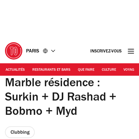
Accéder
Accéder
au
au
contenu
pied
de
page
PARIS
INSCRIVEZ-VOUS
ACTUALITÉS
RESTAURANTS ET BARS
QUE FAIRE
CULTURE
VOYAGE
Marble résidence :
Surkin + DJ Rashad +
Bobmo + Myd
Clubbing