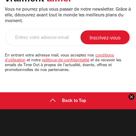
Vous ne pourrez plus vous passer de notre newsletter. Grâce à
elle, découvrez avant tout le monde les meilleurs plans du
moment.
Entrez
votre
adresse
email
En entrant votre adresse mail, vous acceptez nos
conditions
d'utilisation
et notre
politique de confidentialité
et de recevoir les
emails de Time Out à propos de l'actualité, évents, offres et
promotionnelles de nos partenaires.
F
Back to Top