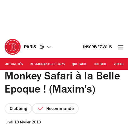
Accéder
Accéder
au
au
contenu
pied
de
page
PARIS
INSCRIVEZ-VOUS
ACTUALITÉS
RESTAURANTS ET BARS
QUE FAIRE
CULTURE
VOYAGE
Monkey Safari à la Belle
Epoque ! (Maxim's)
Clubbing
Recommandé
lundi 18 février 2013