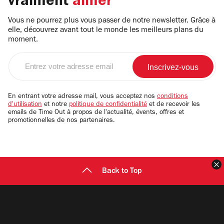
vraiment
aimer
Vous ne pourrez plus vous passer de notre newsletter. Grâce à
elle, découvrez avant tout le monde les meilleurs plans du
moment.
Entrez
votre
adresse
email
En entrant votre adresse mail, vous acceptez nos
conditions
d'utilisation
et notre
politique de confidentialité
et de recevoir les
emails de Time Out à propos de l'actualité, évents, offres et
promotionnelles de nos partenaires.
F
Back to Top