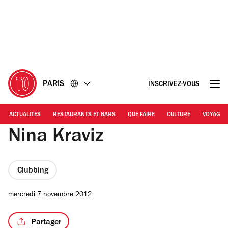
Accéder
Accéder
au
au
contenu
pied
de
page
PARIS
INSCRIVEZ-VOUS
ACTUALITÉS
RESTAURANTS ET BARS
QUE FAIRE
CULTURE
VOYAGE
Nina Kraviz
Clubbing
mercredi 7 novembre 2012
Partager