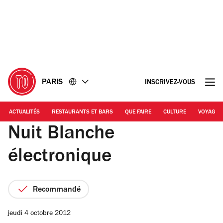
Accéder
Accéder
au
au
contenu
pied
de
page
PARIS
INSCRIVEZ-VOUS
ACTUALITÉS
RESTAURANTS ET BARS
QUE FAIRE
CULTURE
VOYAGE
Nuit Blanche
électronique
Recommandé
jeudi 4 octobre 2012