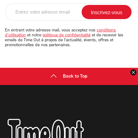
Entrez
votre
adresse
email
En entrant votre adresse mail, vous acceptez nos
conditions
d'utilisation
et notre
politique de confidentialité
et de recevoir les
emails de Time Out à propos de l'actualité, évents, offres et
promotionnelles de nos partenaires.
F
Back to Top