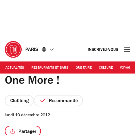
Accéder
Accéder
au
au
contenu
pied
de
page
PARIS
INSCRIVEZ-VOUS
ACTUALITÉS
RESTAURANTS ET BARS
QUE FAIRE
CULTURE
VOYAGE
One More !
Clubbing
Recommandé
lundi 10 décembre 2012
Partager