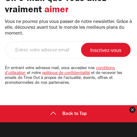
vraiment
aimer
Vous ne pourrez plus vous passer de notre newsletter. Grâce à
elle, découvrez avant tout le monde les meilleurs plans du
moment.
Entrez
votre
adresse
email
En entrant votre adresse mail, vous acceptez nos
conditions
d'utilisation
et notre
politique de confidentialité
et de recevoir les
emails de Time Out à propos de l'actualité, évents, offres et
promotionnelles de nos partenaires.
F
Back to Top