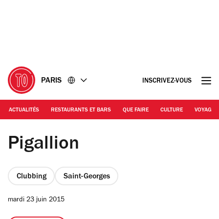
Accéder
Accéder
au
au
contenu
pied
de
page
PARIS
INSCRIVEZ-VOUS
ACTUALITÉS
RESTAURANTS ET BARS
QUE FAIRE
CULTURE
VOYAGE
Pigallion © Jacob Khrist
Pigallion
Clubbing
Saint-Georges
mardi 23 juin 2015