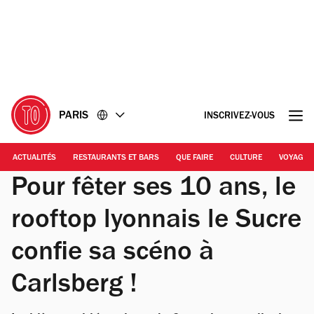
Accéder
Accéder
au
au
contenu
pied
de
page
PARIS
INSCRIVEZ-VOUS
ACTUALITÉS
RESTAURANTS ET BARS
QUE FAIRE
CULTURE
VOYAGE
Pour fêter ses 10 ans, le
rooftop lyonnais le Sucre
confie sa scéno à
Carlsberg !