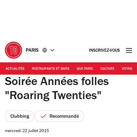
Accéder
Accéder
au
au
contenu
pied
de
page
PARIS
INSCRIVEZ-VOUS
ACTUALITÉS
RESTAURANTS ET BARS
QUE FAIRE
CULTURE
VOYAGE
Soirée Années folles
"Roaring Twenties"
Clubbing
Recommandé
mercredi 22 juillet 2015