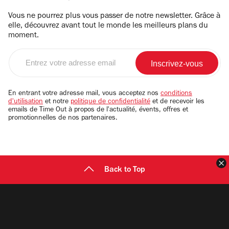
Vous ne pourrez plus vous passer de notre newsletter. Grâce à
elle, découvrez avant tout le monde les meilleurs plans du
moment.
Entrez
votre
adresse
email
En entrant votre adresse mail, vous acceptez nos
conditions
d'utilisation
et notre
politique de confidentialité
et de recevoir les
emails de Time Out à propos de l'actualité, évents, offres et
promotionnelles de nos partenaires.
F
Back to Top