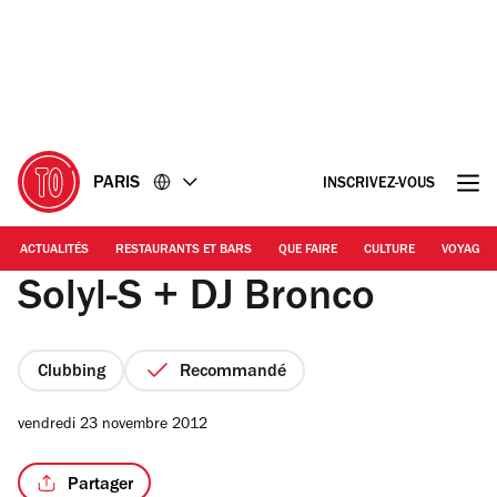
Accéder
Accéder
au
au
contenu
pied
de
page
PARIS
INSCRIVEZ-VOUS
ACTUALITÉS
RESTAURANTS ET BARS
QUE FAIRE
CULTURE
VOYAGE
Solyl-S + DJ Bronco
Clubbing
Recommandé
vendredi 23 novembre 2012
Partager