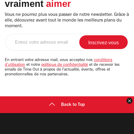
vraiment
aimer
Vous ne pourrez plus vous passer de notre newsletter. Grâce à
elle, découvrez avant tout le monde les meilleurs plans du
moment.
Entrez
votre
adresse
email
En entrant votre adresse mail, vous acceptez nos
conditions
d'utilisation
et notre
politique de confidentialité
et de recevoir les
emails de Time Out à propos de l'actualité, évents, offres et
promotionnelles de nos partenaires.
F
Back to Top