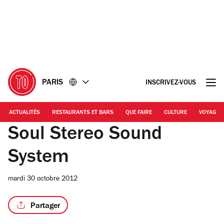
Accéder
Accéder
au
au
contenu
pied
de
page
PARIS
INSCRIVEZ-VOUS
ACTUALITÉS
RESTAURANTS ET BARS
QUE FAIRE
CULTURE
VOYAGE
Soul Stereo Sound
System
mardi 30 octobre 2012
Partager