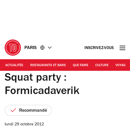
Accéder
Accéder
au
au
contenu
pied
de
page
PARIS
INSCRIVEZ-VOUS
ACTUALITÉS
RESTAURANTS ET BARS
QUE FAIRE
CULTURE
VOYAGE
Squat party :
Formicadaverik
Recommandé
lundi 29 octobre 2012