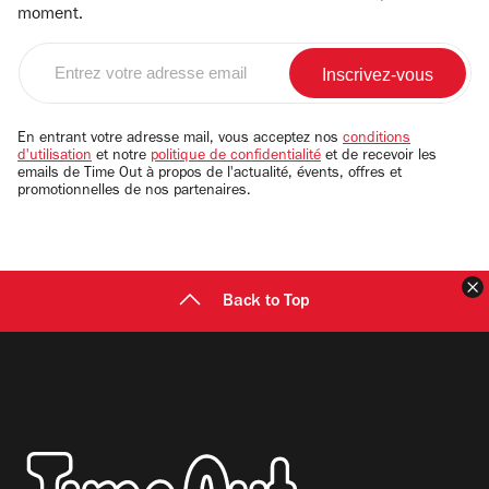
moment.
Entrez
votre
adresse
email
En entrant votre adresse mail, vous acceptez nos
conditions
d'utilisation
et notre
politique de confidentialité
et de recevoir les
emails de Time Out à propos de l'actualité, évents, offres et
promotionnelles de nos partenaires.
F
Back to Top