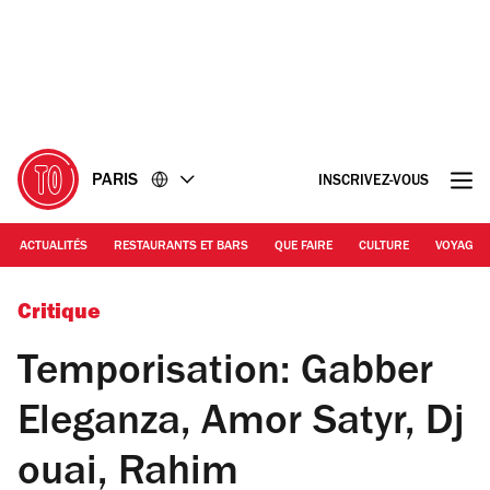
Accéder
Accéder
au
au
contenu
pied
de
page
PARIS
INSCRIVEZ-VOUS
ACTUALITÉS
RESTAURANTS ET BARS
QUE FAIRE
CULTURE
VOYAGE
© La Java
Critique
Temporisation: Gabber
Eleganza, Amor Satyr, Dj
ouai, Rahim