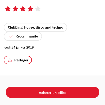
4
sur
5
étoiles
Clubbing, House, disco and techno
Recommandé
jeudi 24 janvier 2019
Partager
Acheter un billet