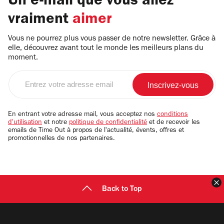
Un e-mail que vous allez
vraiment
aimer
Vous ne pourrez plus vous passer de notre newsletter. Grâce à
elle, découvrez avant tout le monde les meilleurs plans du
moment.
Entrez
votre
adresse
email
En entrant votre adresse mail, vous acceptez nos
conditions
d'utilisation
et notre
politique de confidentialité
et de recevoir les
emails de Time Out à propos de l'actualité, évents, offres et
promotionnelles de nos partenaires.
F
Back to Top