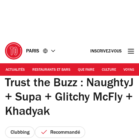
Accéder
Accéder
au
au
contenu
pied
de
page
PARIS
INSCRIVEZ-VOUS
ACTUALITÉS
RESTAURANTS ET BARS
QUE FAIRE
CULTURE
VOYAGE
Trust the Buzz : NaughtyJ
+ Supa + Glitchy McFly +
Khadyak
Clubbing
Recommandé