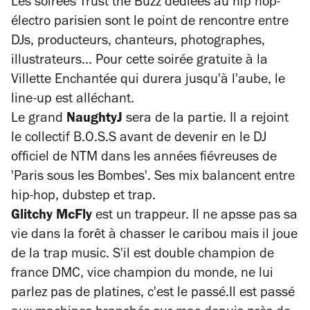
Les soirées Trust the Buzz dédiées au hip hop-
électro parisien sont le point de rencontre entre
DJs, producteurs, chanteurs, photographes,
illustrateurs... Pour cette soirée gratuite à la
Villette Enchantée qui durera jusqu'à l'aube, le
line-up est alléchant.
Le grand
NaughtyJ
sera de la partie. Il a
rejoint
le collectif B.O.S.S avant de devenir en le DJ
officiel de NTM dans les années fiévreuses de
'Paris sous les Bombes'. Ses mix balancent entre
hip-hop, dubstep et trap.
Glitchy McFly
est un trappeur. Il ne apsse pas sa
vie dans la forêt à chasser le caribou mais il joue
de la trap music. S'il est double champion de
france DMC, vice champion du monde, ne lui
parlez pas de platines, c'est le passé.Il est passé