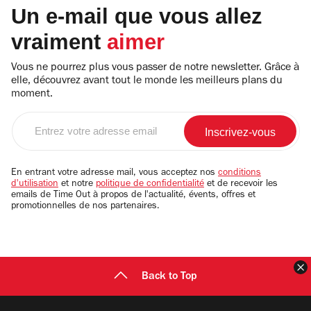
Un e-mail que vous allez
vraiment
aimer
Vous ne pourrez plus vous passer de notre newsletter. Grâce à
elle, découvrez avant tout le monde les meilleurs plans du
moment.
Entrez
votre
adresse
email
En entrant votre adresse mail, vous acceptez nos
conditions
d'utilisation
et notre
politique de confidentialité
et de recevoir les
emails de Time Out à propos de l'actualité, évents, offres et
promotionnelles de nos partenaires.
F
Back to Top