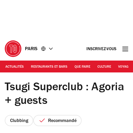
Accéder
Accéder
au
au
contenu
pied
de
page
PARIS
INSCRIVEZ-VOUS
ACTUALITÉS
RESTAURANTS ET BARS
QUE FAIRE
CULTURE
VOYAGE
Agoria
Tsugi Superclub : Agoria
+ guests
Clubbing
Recommandé