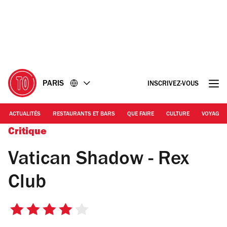
Accéder
Accéder
au
au
contenu
pied
de
page
PARIS
INSCRIVEZ-VOUS
ACTUALITÉS
RESTAURANTS ET BARS
QUE FAIRE
CULTURE
VOYAGE
Critique
Vatican Shadow - Rex
Club
4
sur