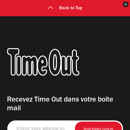
F
Back to Top
Recevez Time Out dans votre boite
mail
Entrez