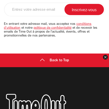
Entrez
votre
adresse
email
En entrant votre adresse mail, vous acceptez nos
conditions
d'utilisation
et notre
politique de confidentialité
et de recevoir les
emails de Time Out à propos de l'actualité, évents, offres et
promotionnelles de nos partenaires.
F
Back to Top