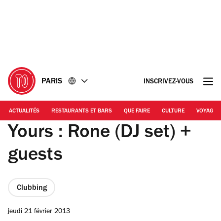
Accéder
Accéder
au
au
contenu
pied
de
page
PARIS
INSCRIVEZ-VOUS
ACTUALITÉS
RESTAURANTS ET BARS
QUE FAIRE
CULTURE
VOYAGE
Yours : Rone (DJ set) +
guests
Clubbing
jeudi 21 février 2013