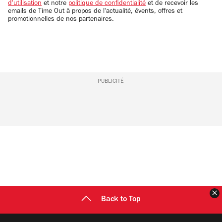
d'utilisation
et notre
politique de confidentialité
et de recevoir les
emails de Time Out à propos de l'actualité, évents, offres et
promotionnelles de nos partenaires.
PUBLICITÉ
F
Back to Top