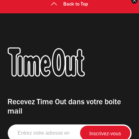
F
Back to Top
Recevez Time Out dans votre boite
mail
Entrez
votre