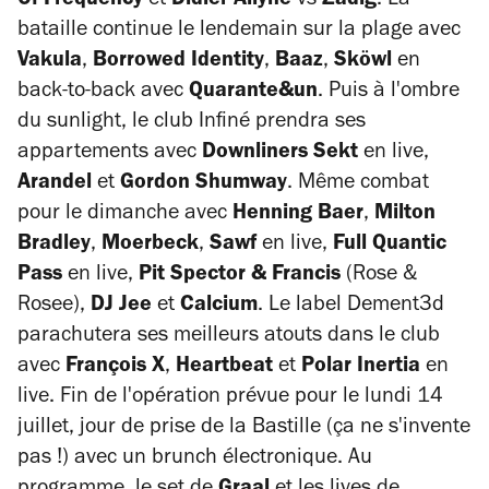
Of Frequency
et
Didier Allyne
vs
Zadig
. La
bataille continue le lendemain sur la plage avec
Vakula
,
Borrowed Identity
,
Baaz
,
Sköwl
en
back-to-back avec
Quarante&un
. Puis à l'ombre
du sunlight, le club Infiné prendra ses
appartements avec
Downliners
Sekt
en live,
Arandel
et
Gordon Shumway
. Même combat
pour le dimanche avec
Henning Baer
,
Milton
Bradley
,
Moerbeck
,
Sawf
en live,
Full Quantic
Pass
en live,
Pit Spector & Francis
(Rose &
Rosee),
DJ Jee
et
Calcium
. Le label Dement3d
parachutera ses meilleurs atouts dans le club
avec
François X
,
Heartbeat
et
Polar Inertia
en
live. Fin de l'opération prévue pour le lundi 14
juillet, jour de prise de la Bastille (ça ne s'invente
pas !) avec un brunch électronique. Au