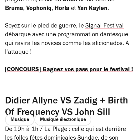
programme, le set de
Graal
et les lives de
Bruma
,
Vophoniq
,
Horla
et
Yan Kaylen
.
Soyez sur le pied de guerre, le
Signal Festival
débarque avec une programmation dantesque
qui ravira les novices comme les aficionados. A
l'attaque !
[CONCOURS] Gagnez vos pass pour le festival !
Didier Allyne VS Zadig + Birth
Of Frequency VS John Sill
Musique
Musique électronique
De 19h à 1h / La Plage : celle qui est derrière
les folles fêtes dominicales Sundae, de son