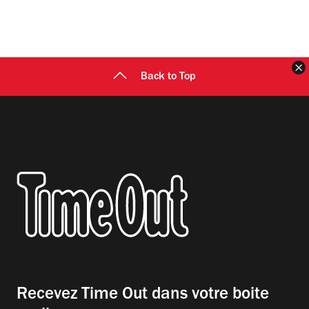
F
Back to Top
Recevez Time Out dans votre boite