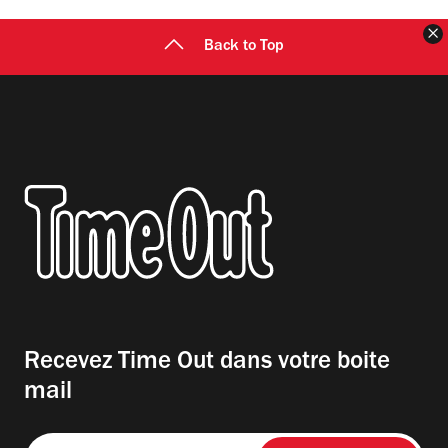
F
Back to Top
Recevez Time Out dans votre boite
mail
Entrez