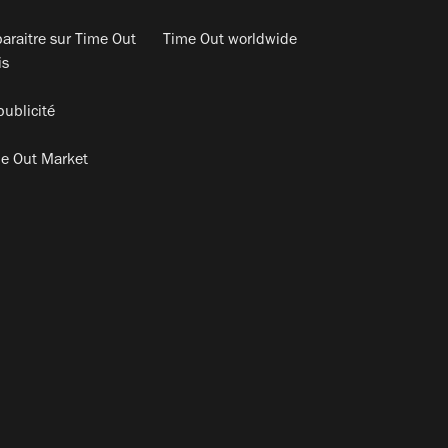
araitre sur Time Out
Time Out worldwide
is
publicité
e Out Market