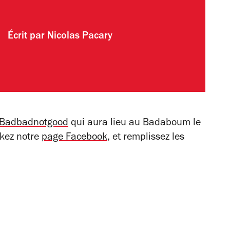
Écrit par
Nicolas Pacary
Badbadnotgood
qui aura lieu au Badaboum le
ikez notre
page Facebook
, et remplissez les