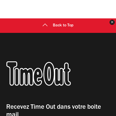
F
Back to Top
Recevez Time Out dans votre boite
mail