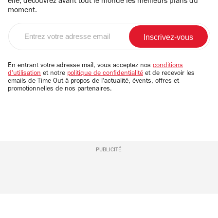
elle, découvrez avant tout le monde les meilleurs plans du
moment.
Entrez
votre
adresse
email
En entrant votre adresse mail, vous acceptez nos
conditions
d'utilisation
et notre
politique de confidentialité
et de recevoir les
emails de Time Out à propos de l'actualité, évents, offres et
promotionnelles de nos partenaires.
PUBLICITÉ