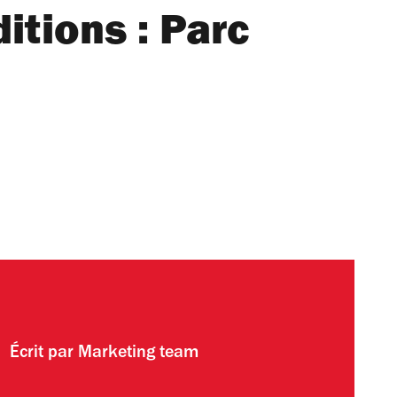
itions : Parc
Écrit par
Marketing team