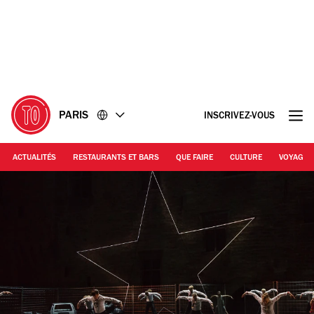
Accéder
Accéder
au
au
contenu
pied
de
page
PARIS
INSCRIVEZ-VOUS
ACTUALITÉS
RESTAURANTS ET BARS
QUE FAIRE
CULTURE
VOYAGE