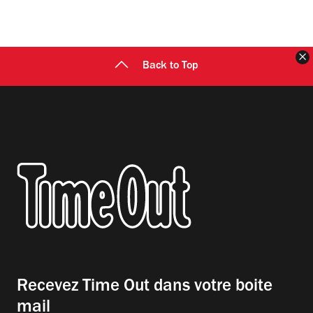
F
Back to Top
Recevez Time Out dans votre boite
mail