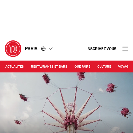
Accéder
Accéder
au
au
contenu
pied
de
page
PARIS
INSCRIVEZ-VOUS
ACTUALITÉS
RESTAURANTS ET BARS
QUE FAIRE
CULTURE
VOYAGE