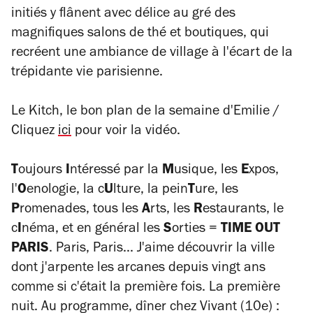
initiés y flânent avec délice au gré des
magnifiques salons de thé et boutiques, qui
recréent une ambiance de village à l'écart de la
trépidante vie parisienne.
Le Kitch, le bon plan de la semaine d'Emilie /
Cliquez
ici
pour voir la vidéo.
T
oujours
I
ntéressé par la
M
usique, les
E
xpos,
l'
O
enologie, la c
U
lture, la pein
T
ure, les
P
romenades, tous les
A
rts, les
R
estaurants, le
c
I
néma, et en général les
S
orties =
TIME OUT
PARIS
. Paris, Paris... J'aime découvrir la ville
dont j'arpente les arcanes depuis vingt ans
comme si c'était la première fois. La première
nuit. Au programme, dîner chez Vivant (10e) :