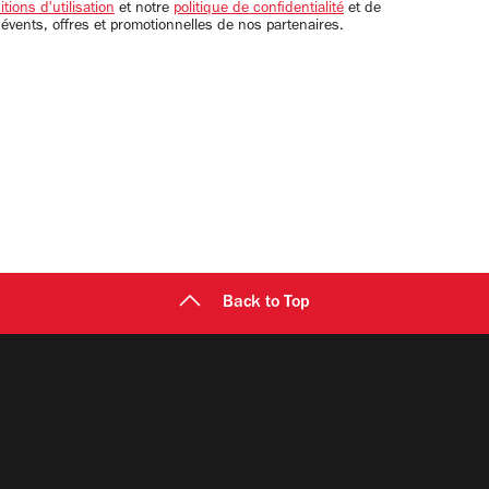
tions d'utilisation
et notre
politique de confidentialité
et de
 évents, offres et promotionnelles de nos partenaires.
Back to Top