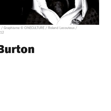
. / Graphisme © CINECULTURE / Roland Lecouteux /
012
Burton