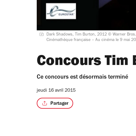
Dark Shadows, Tim Burton, 2012 © Warner Bros
Cinémathèque française – Au cinéma le 9 mai 2
Concours Tim 
Ce concours est désormais terminé
jeudi 16 avril 2015
Partager