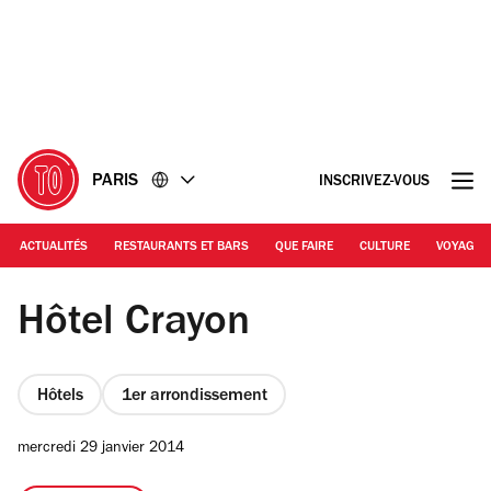
Accéder
Accéder
au
au
contenu
pied
de
page
PARIS
INSCRIVEZ-VOUS
ACTUALITÉS
RESTAURANTS ET BARS
QUE FAIRE
CULTURE
VOYAGE
Jacques Lebar
Hôtel Crayon
Hôtels
1er arrondissement
mercredi 29 janvier 2014