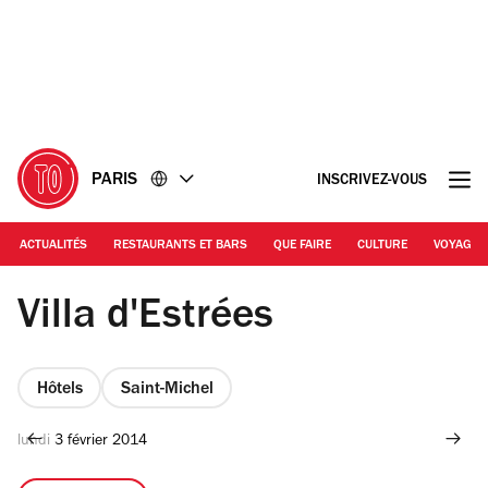
Accéder
Accéder
au
au
contenu
pied
de
page
PARIS
INSCRIVEZ-VOUS
ACTUALITÉS
RESTAURANTS ET BARS
QUE FAIRE
CULTURE
VOYAGE
Villa d'Estrées
Hôtels
Saint-Michel
lundi 3 février 2014