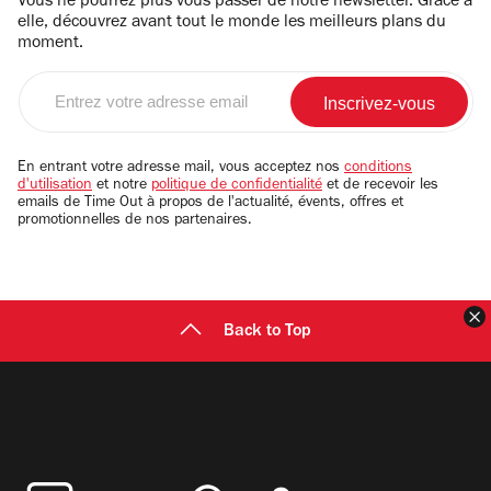
Vous ne pourrez plus vous passer de notre newsletter. Grâce à
elle, découvrez avant tout le monde les meilleurs plans du
moment.
Entrez
votre
adresse
email
En entrant votre adresse mail, vous acceptez nos
conditions
d'utilisation
et notre
politique de confidentialité
et de recevoir les
emails de Time Out à propos de l'actualité, évents, offres et
promotionnelles de nos partenaires.
F
Back to Top