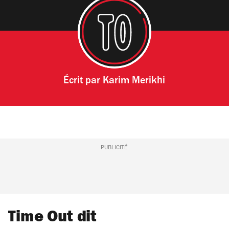
Écrit par
Karim Merikhi
PUBLICITÉ
Time Out dit