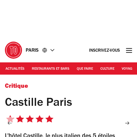
Accéder
Accéder
au
au
contenu
pied
de
page
PARIS
INSCRIVEZ-VOUS
ACTUALITÉS
RESTAURANTS ET BARS
QUE FAIRE
CULTURE
VOYAGE
Maurine Tric
Critique
Castille Paris
5
sur
L'hôtel Castille, le plus italien des 5 étoiles
5