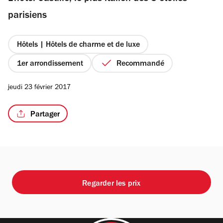
étoiles
parisiens
Hôtels | Hôtels de charme et de luxe
/3
1er arrondissement
Recommandé
jeudi 23 février 2017
Partager
Regarder les prix