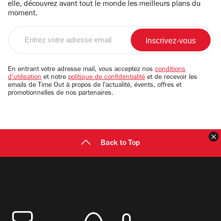
elle, découvrez avant tout le monde les meilleurs plans du
moment.
Entrez
votre
adresse
email
En entrant votre adresse mail, vous acceptez nos
conditions
d'utilisation
et notre
politique de confidentialité
et de recevoir les
emails de Time Out à propos de l'actualité, évents, offres et
promotionnelles de nos partenaires.
F
Back to Top