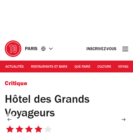
Accéder
Accéder
au
au
contenu
pied
de
page
PARIS
INSCRIVEZ-VOUS
ACTUALITÉS
RESTAURANTS ET BARS
QUE FAIRE
CULTURE
VOYAGE
Hôtel des Grands Voyageurs
Critique
Hôtel des Grands
Voyageurs
4