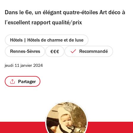
sur
Dans le 6e, un élégant quatre-étoiles Art déco à
5
étoiles
l’excellent rapport qualité/prix
/3
Hôtels | Hôtels de charme et de luxe
Rennes-Sèvres
Recommandé
prix
3
jeudi 11 janvier 2024
sur
4
Partager