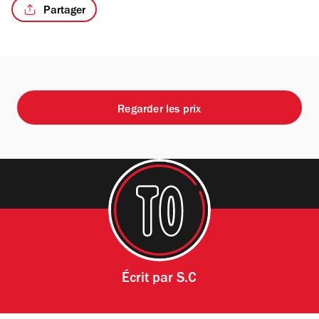
Partager
Regarder les prix
Écrit par
S.C