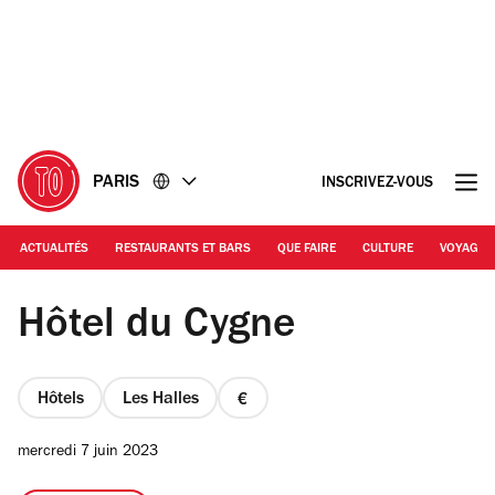
Accéder
Accéder
au
au
contenu
pied
de
page
PARIS
INSCRIVEZ-VOUS
ACTUALITÉS
RESTAURANTS ET BARS
QUE FAIRE
CULTURE
VOYAGE
TDR | Hôtel du Cygne
Hôtel du Cygne
Hôtels
Les Halles
prix
1
mercredi 7 juin 2023
sur
4