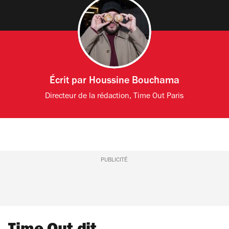
Écrit par
Houssine Bouchama
Directeur de la rédaction, Time Out Paris
PUBLICITÉ