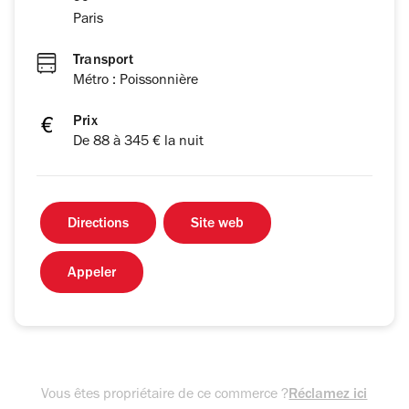
Paris
Transport
Métro : Poissonnière
Prix
De 88 à 345 € la nuit
Directions
Site web
Appeler
Vous êtes propriétaire de ce commerce ?
Réclamez ici