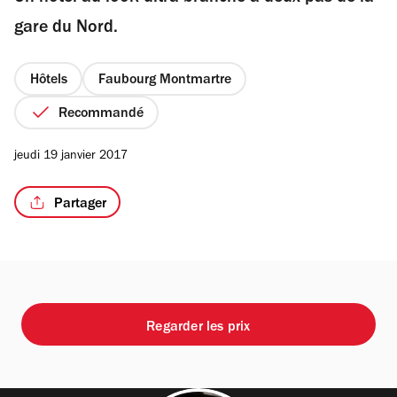
étoiles
gare du Nord.
Hôtels
Faubourg Montmartre
/3
Recommandé
jeudi 19 janvier 2017
Partager
Regarder les prix