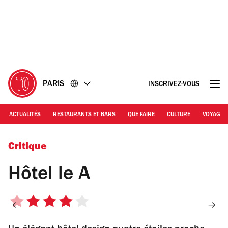
Accéder
Accéder
au
au
contenu
pied
de
page
PARIS
INSCRIVEZ-VOUS
ACTUALITÉS
RESTAURANTS ET BARS
QUE FAIRE
CULTURE
VOYAGE
Critique
Hôtel le A
4
sur