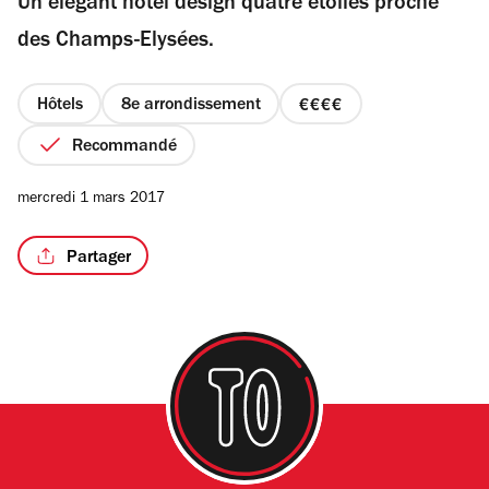
Un élégant hôtel design quatre étoiles proche
5
étoiles
des Champs-Elysées.
Hôtels
8e arrondissement
prix
/10
4
Recommandé
sur
4
mercredi 1 mars 2017
Partager