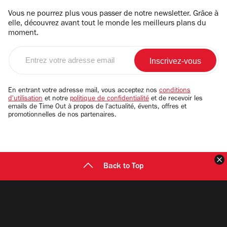
Vous ne pourrez plus vous passer de notre newsletter. Grâce à
elle, découvrez avant tout le monde les meilleurs plans du
moment.
Entrez
votre
adresse
email
En entrant votre adresse mail, vous acceptez nos
conditions
d'utilisation
et notre
politique de confidentialité
et de recevoir les
emails de Time Out à propos de l'actualité, évents, offres et
promotionnelles de nos partenaires.
F
Back to Top