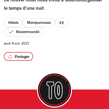
Ce nouvel hôtel nous invite à luxembourgeoiser
5
étoiles
le temps d’une nuit
Hôtels
Montparnasse
prix
2
Recommandé
sur
4
jeudi 8 juin 2023
Partager