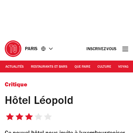
Accéder
Accéder
au
au
contenu
pied
de
page
PARIS
INSCRIVEZ-VOUS
ACTUALITÉS
RESTAURANTS ET BARS
QUE FAIRE
CULTURE
VOYAGE
© Hôtel Leopold
Critique
Hôtel Léopold
3
sur