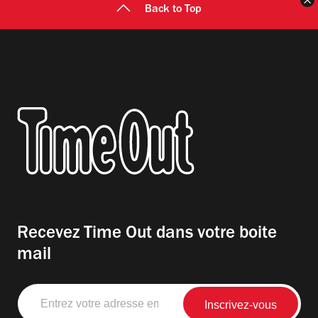
F
Back to Top
Recevez Time Out dans votre boite
mail
Entrez
votre