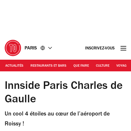
Accéder
Accéder
au
au
contenu
pied
de
page
PARIS
INSCRIVEZ-VOUS
ACTUALITÉS
RESTAURANTS ET BARS
QUE FAIRE
CULTURE
VOYAGE
Innside Paris Charles de Gaulle
Innside Paris Charles de
Gaulle
Un cool 4 étoiles au cœur de l’aéroport de
Roissy !