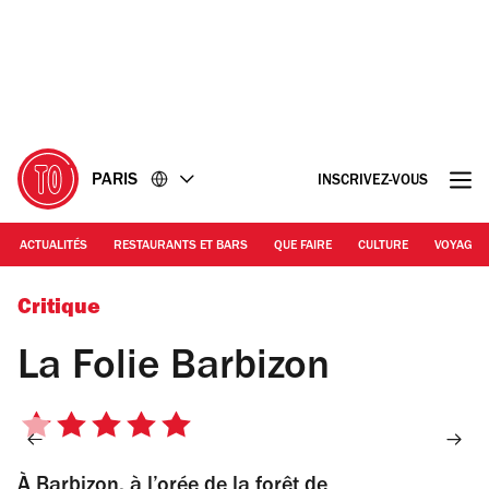
Accéder
Accéder
au
au
contenu
pied
de
page
PARIS
INSCRIVEZ-VOUS
ACTUALITÉS
RESTAURANTS ET BARS
QUE FAIRE
CULTURE
VOYAGE
© Adel Slimane Fecih
Critique
La Folie Barbizon
5
sur
À Barbizon, à l’orée de la forêt de
5