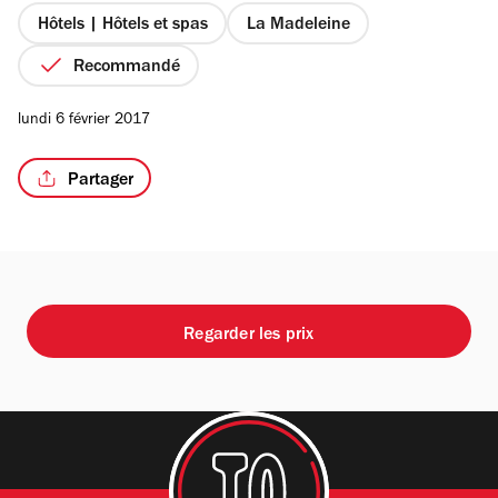
étoiles
Hôtels | Hôtels et spas
La Madeleine
Recommandé
/9
lundi 6 février 2017
Partager
Regarder les prix