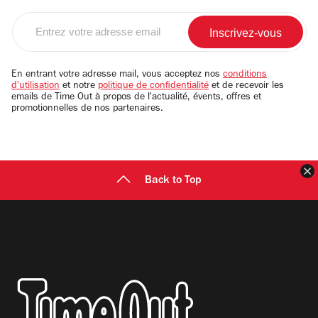
Entrez
votre
adresse
email
En entrant votre adresse mail, vous acceptez nos
conditions
d'utilisation
et notre
politique de confidentialité
et de recevoir les
emails de Time Out à propos de l'actualité, évents, offres et
promotionnelles de nos partenaires.
F
Back to Top