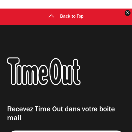
F
Back to Top
Recevez Time Out dans votre boite
mail