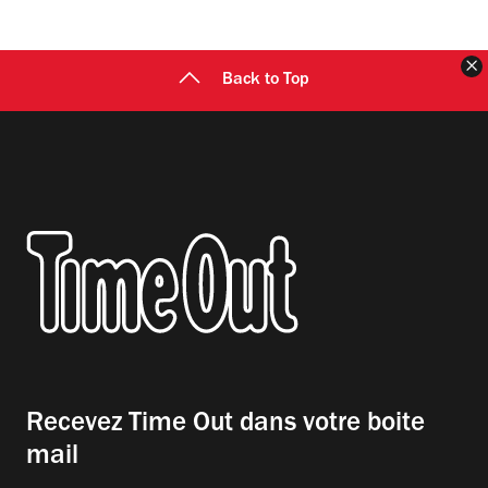
F
Back to Top
Recevez Time Out dans votre boite
mail