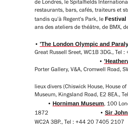
de Londres, le Spitalfields Internationa
restaurants, bars, cafés, traiteurs et st
Festival
tandis qu'à Regent's Park, le
ans des ateliers de théâtre, de BMX, de
'The London Olympic and Paral
•
Great Russell Sreet, WC1
'Heather
•
Porter Gallery, V&A, Cromwell 
lieux divers (Chiswick House, House o
Museum, Kingsland Road, 
Horniman Museum
•
, 100 Lon
Sir Joh
1872 •
WC2A 3BP., Tel : +44 20 740