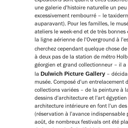
expositions sont quant à elles essent
une galerie d'histoire naturelle un p
excessivement rembourré – le taxiderm
auparavant). Pour les familles, le mus
ateliers le week-end et de très bonnes 
la ligne aérienne de l'Overground à l'e
cherchez cependant quelque chose de 
à deux pas de la station de métro Holbo
géorgien et grand collectionneur – il a
Dulwich Picture Gallery
la
– décida 
musée. Composé d'un entrelacement de
collections variées – de la peinture à 
dessins d'architecture et l'art égyptie
architecture intérieure en font l'un de
(réservation à l'avance indispensable po
août, de nombreux festivals ont été pla