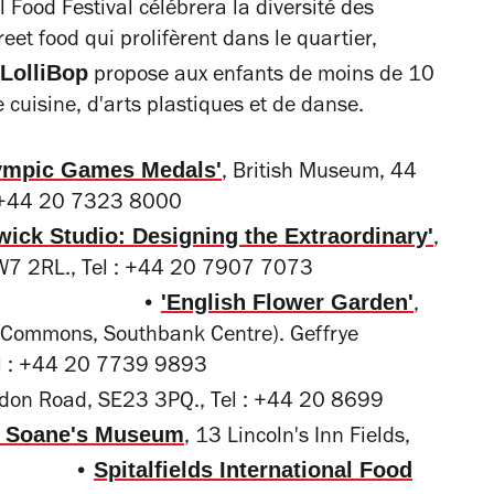
l Food Festival célébrera la diversité des
reet food qui prolifèrent dans le quartier,
 LolliBop
propose aux enfants de moins de 10
 cuisine, d'arts plastiques et de danse.
ympic Games Medals'
, British Museum, 44
B 3DG., Tel : +44 20 7323 8000
wick Studio: Designing the Extraordinary'
,
Road, SW7 2RL., Tel : +44 20 7907 7073
'English Flower Garden'
•
,
f Commons, Southbank Centre). Geffrye
E2 8EA., Tel : +44 20 7739 9893
don Road, SE23 3PQ., Tel : +44 20 8699
n Soane's Museum
, 13 Lincoln's Inn Fields,
Spitalfields International Food
5 2107 •