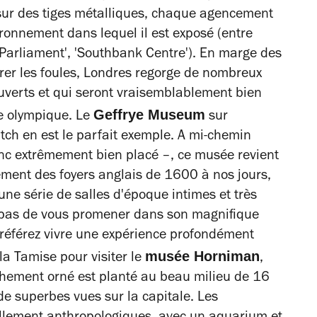
sur des tiges métalliques, chaque agencement
ironnement dans lequel il est exposé (entre
 Parliament', 'Southbank Centre'). En marge des
tirer les foules, Londres regorge de nombreux
uverts et qui seront vraisemblablement bien
Geffrye Museum
e olympique. Le
sur
ch en est le parfait exemple. A mi-chemin
donc extrêmement bien placé –, ce musée revient
gement des foyers anglais de 1600 à nos jours,
une série de salles d'époque intimes et très
ez pas de vous promener dans son magnifique
préférez vivre une expérience profondément
musée Horniman
 la Tamise pour visiter le
,
ichement orné est planté au beau milieu de 16
de superbes vues sur la capitale. Les