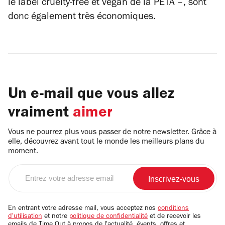
le label cruelty-free et vegan de la PETA
–
, sont
donc également très économiques.
Un e-mail que vous allez
vraiment
aimer
Vous ne pourrez plus vous passer de notre newsletter. Grâce à
elle, découvrez avant tout le monde les meilleurs plans du
moment.
Entrez
votre
adresse
email
En entrant votre adresse mail, vous acceptez nos
conditions
d'utilisation
et notre
politique de confidentialité
et de recevoir les