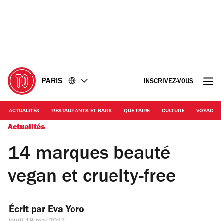
Accéder
Accéder
au
au
contenu
pied
de
page
PARIS
INSCRIVEZ-VOUS
ACTUALITÉS
RESTAURANTS ET BARS
QUE FAIRE
CULTURE
VOYAGE
Actualités
14 marques beauté
vegan et cruelty-free
Écrit par 
Eva Yoro