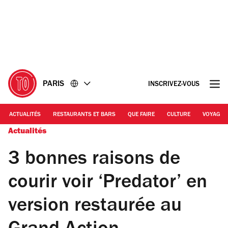
Accéder
Accéder
au
au
contenu
pied
de
page
PARIS
INSCRIVEZ-VOUS
ACTUALITÉS
RESTAURANTS ET BARS
QUE FAIRE
CULTURE
VOYAGE
Actualités
3 bonnes raisons de
courir voir ‘Predator’ en
version restaurée au