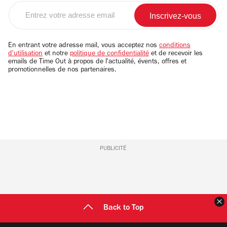
Entrez
votre
adresse
email
En entrant votre adresse mail, vous acceptez nos
conditions
d'utilisation
et notre
politique de confidentialité
et de recevoir les
emails de Time Out à propos de l'actualité, évents, offres et
promotionnelles de nos partenaires.
PUBLICITÉ
F
Back to Top