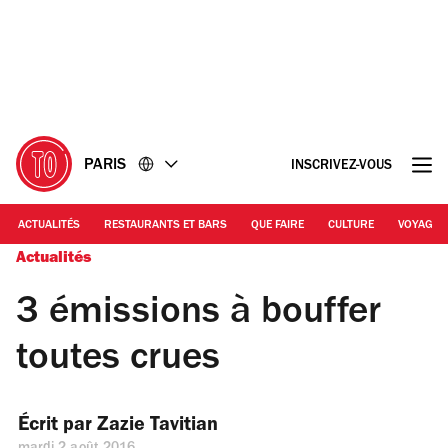
Accéder
Accéder
au
au
contenu
pied
de
page
PARIS
INSCRIVEZ-VOUS
ACTUALITÉS
RESTAURANTS ET BARS
QUE FAIRE
CULTURE
VOYAGE
Actualités
3 émissions à bouffer
toutes crues
Écrit par 
Zazie Tavitian