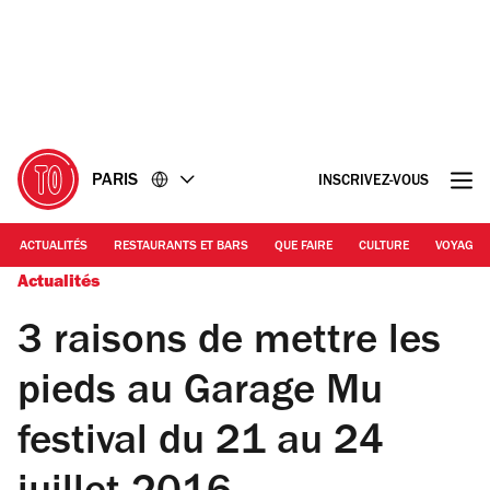
Accéder
Accéder
au
au
contenu
pied
de
page
PARIS
INSCRIVEZ-VOUS
ACTUALITÉS
RESTAURANTS ET BARS
QUE FAIRE
CULTURE
VOYAGE
Actualités
3 raisons de mettre les
pieds au Garage Mu
festival du 21 au 24