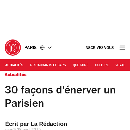
Accéder
Accéder
au
au
contenu
pied
de
page
PARIS
INSCRIVEZ-VOUS
ACTUALITÉS
RESTAURANTS ET BARS
QUE FAIRE
CULTURE
VOYAGE
Actualités
30 façons d'énerver un
Parisien
Écrit par 
La Rédaction