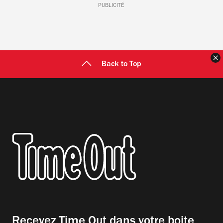
PUBLICITÉ
F
Back to Top
Recevez Time Out dans votre boite