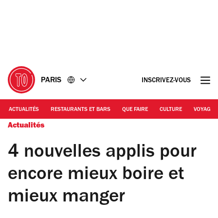
Accéder
Accéder
au
au
contenu
pied
de
page
PARIS
INSCRIVEZ-VOUS
ACTUALITÉS
RESTAURANTS ET BARS
QUE FAIRE
CULTURE
VOYAGE
Actualités
4 nouvelles applis pour
encore mieux boire et
mieux manger