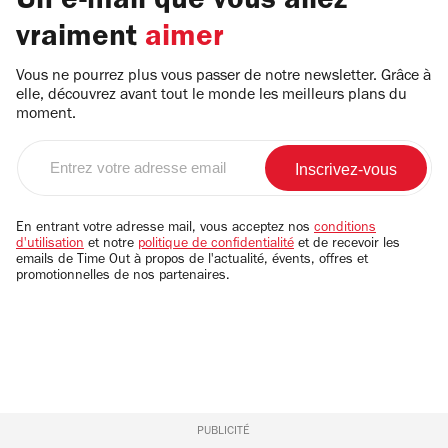
Un e-mail que vous allez
vraiment
aimer
Vous ne pourrez plus vous passer de notre newsletter. Grâce à
elle, découvrez avant tout le monde les meilleurs plans du
moment.
Entrez
votre
adresse
email
En entrant votre adresse mail, vous acceptez nos
conditions
d'utilisation
et notre
politique de confidentialité
et de recevoir les
emails de Time Out à propos de l'actualité, évents, offres et
promotionnelles de nos partenaires.
PUBLICITÉ