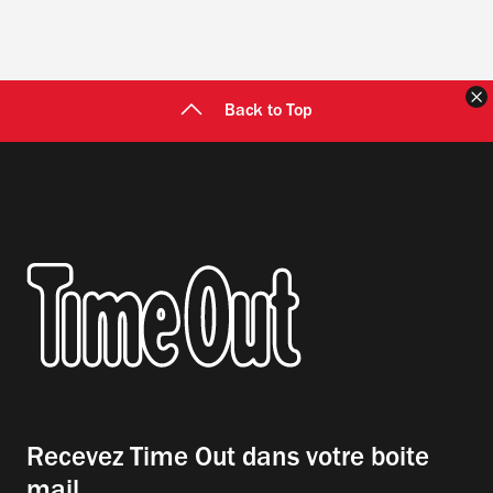
F
Back to Top
Recevez Time Out dans votre boite