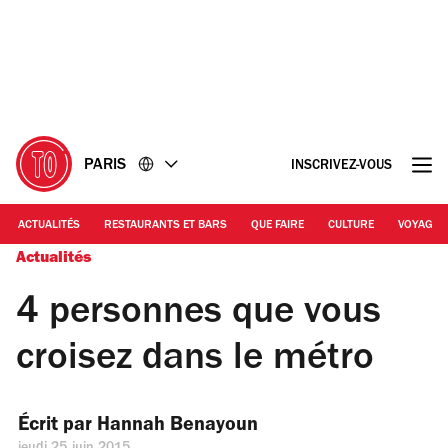
Accéder
Accéder
au
au
contenu
pied
de
page
PARIS
INSCRIVEZ-VOUS
ACTUALITÉS
RESTAURANTS ET BARS
QUE FAIRE
CULTURE
VOYAGE
Actualités
4 personnes que vous
croisez dans le métro
Écrit par 
Hannah Benayoun