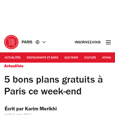
Accéder
Accéder
au
au
contenu
pied
de
page
PARIS
INSCRIVEZ-VOUS
ACTUALITÉS
RESTAURANTS ET BARS
QUE FAIRE
CULTURE
VOYAGE
Actualités
5 bons plans gratuits à
Paris ce week-end
Écrit par 
Karim Merikhi