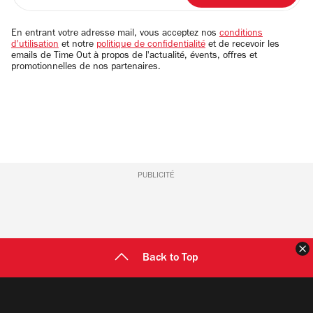
adresse
email
En entrant votre adresse mail, vous acceptez nos
conditions
d'utilisation
et notre
politique de confidentialité
et de recevoir les
emails de Time Out à propos de l'actualité, évents, offres et
promotionnelles de nos partenaires.
PUBLICITÉ
F
Back to Top