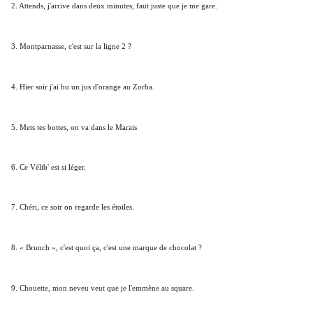
2. Attends, j'arrive dans deux minutes, faut juste que je me gare.
3. Montparnasse, c'est sur la ligne 2 ?
4. Hier soir j'ai bu un jus d'orange au Zorba.
5. Mets tes bottes, on va dans le Marais
6. Ce Vélib' est si léger.
7. Chéri, ce soir on regarde les étoiles.
8. « Brunch », c'est quoi ça, c'est une marque de chocolat ?
9. Chouette, mon neveu veut que je l'emmène au square.