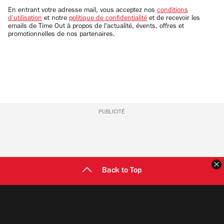
email
En entrant votre adresse mail, vous acceptez nos
conditions
d'utilisation
et notre
politique de confidentialité
et de recevoir les
emails de Time Out à propos de l'actualité, évents, offres et
promotionnelles de nos partenaires.
PUBLICITÉ
F
Back to Top