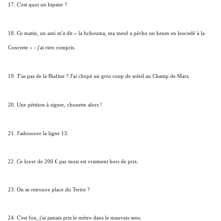
17. C'est quoi un hipster ?
18. Ce matin, un ami m'a dit « la hchouma, ma meuf a pécho un keum en loucedé à la
Concrete » - j'ai rien compris.
19. T'as pas de la Biafine ? J'ai chopé un gros coup de soleil au Champ de Mars.
20. Une pétition à signer, chouette alors !
21. J'adoooore la ligne 13.
22. Ce loyer de 200 € par mois est vraiment hors de prix.
23. On se retrouve place du Tertre ?
24. C'est fou, j'ai jamais pris le métro dans le mauvais sens.