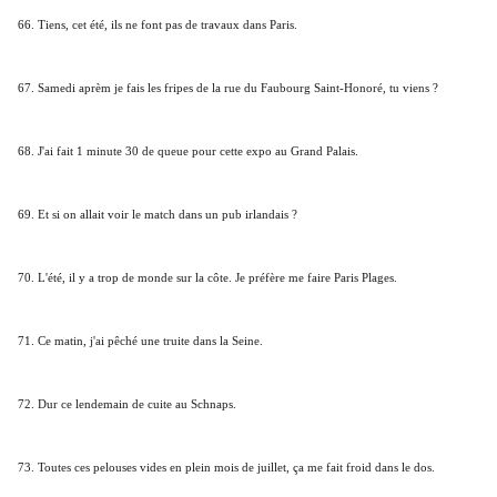
66. Tiens, cet été, ils ne font pas de travaux dans Paris.
67. Samedi aprèm je fais les fripes de la rue du Faubourg Saint-Honoré, tu viens ?
68. J'ai fait 1 minute 30 de queue pour cette expo au Grand Palais.
69. Et si on allait voir le match dans un pub irlandais ?
70. L'été, il y a trop de monde sur la côte. Je préfère me faire Paris Plages.
71. Ce matin, j'ai pêché une truite dans la Seine.
72. Dur ce lendemain de cuite au Schnaps.
73. Toutes ces pelouses vides en plein mois de juillet, ça me fait froid dans le dos.