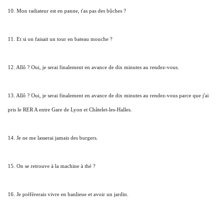
10. Mon radiateur est en panne, t'as pas des bûches ?
11. Et si on faisait un tour en bateau mouche ?
12. Allô ? Oui, je serai finalement en avance de dix minutes au rendez-vous.
13. Allô ? Oui, je serai finalement en avance de dix minutes au rendez-vous parce que j'ai
pris le RER A entre Gare de Lyon et Châtelet-les-Halles.
14. Je ne me lasserai jamais des burgers.
15. On se retrouve à la machine à thé ?
16. Je préfèrerais vivre en banlieue et avoir un jardin.