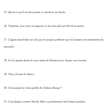
25. Qu'est-ce qu'il est bien pensé ce carrefour de Jaurès.
26. Vraiment, avec tous ces pigeons, je me sens plus proche de la nature.
27. L'agent immobilier m'a dit que le proprio préférait que le locataire soit intermittent du
spectacle.
28. Je n'ai jamais abusé de mon statut de Parisien pour choper une touriste.
29. Chut, j'écoute le silence.
30. C'est payant la visite guidée du Château Rouge ?
31. C'est dingue comme Woody Allen a parfaitement saisi l'esprit parisien.