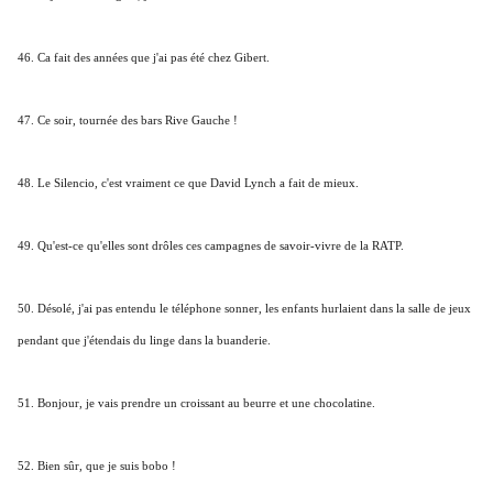
46. Ca fait des années que j'ai pas été chez Gibert.
47. Ce soir, tournée des bars Rive Gauche !
48. Le Silencio, c'est vraiment ce que David Lynch a fait de mieux.
49. Qu'est-ce qu'elles sont drôles ces campagnes de savoir-vivre de la RATP.
50. Désolé, j'ai pas entendu le téléphone sonner, les enfants hurlaient dans la salle de jeux
pendant que j'étendais du linge dans la buanderie.
51. Bonjour, je vais prendre un croissant au beurre et une chocolatine.
52. Bien sûr, que je suis bobo !