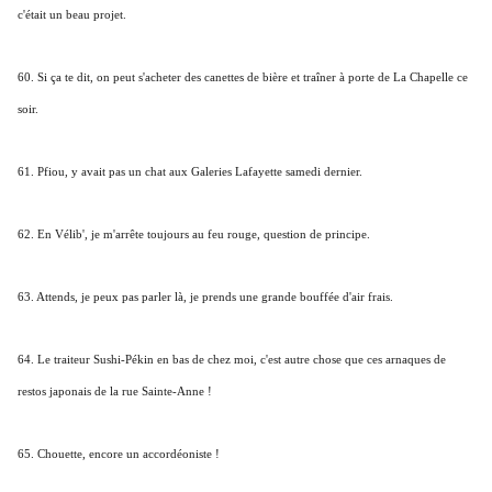
c'était un beau projet.
60. Si ça te dit, on peut s'acheter des canettes de bière et traîner à porte de La Chapelle ce
soir.
61. Pfiou, y avait pas un chat aux Galeries Lafayette samedi dernier.
62. En Vélib', je m'arrête toujours au feu rouge, question de principe.
63. Attends, je peux pas parler là, je prends une grande bouffée d'air frais.
64. Le traiteur Sushi-Pékin en bas de chez moi, c'est autre chose que ces arnaques de
restos japonais de la rue Sainte-Anne !
65. Chouette, encore un accordéoniste !