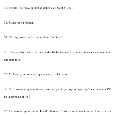
32. Ecoute, j'ai trouvé un kebab délicieux à Saint-Michel.
33. J'aime mon prochain.
34. Ce soir, grosse teuf à la cour Saint-Emilion !
35. Cette transformation du marché des Halles en centre commercial, c'était vraiment une
chouette idée.
36. Arrête-toi, on prend ce type en stop, il a l'air cool.
37. Tu trouves pas que les trottoirs sont un peu trop propres depuis qu'on a inventé le PV
de la crotte de chien ?
38. Le métro est pour moi un lieu de charme, à la fois anonyme et familier. Il m'arrive de