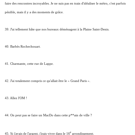
faire des rencontres incroyables. Je ne suis pas en train d'idéaliser le métro, c'est parfois
pénible, mais il y a des moments de grâce.
39. J'ai tellement hâte que nos bureaux déménagent à la Plaine Saint-Denis.
40. Barbès Rochechouart.
41. Charmante, cette rue de Lappe.
42. J'ai totalement compris ce qu'allait être le « Grand Paris ».
43. Allez l'OM !
44. On peut pas se faire un MacDo dans cette p**ain de ville ?
e
45. Si j'avais de l'argent, j'irais vivre dans le 16
arrondissement.