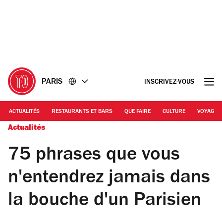
Accéder
Accéder
au
au
contenu
pied
de
page
PARIS
INSCRIVEZ-VOUS
ACTUALITÉS
RESTAURANTS ET BARS
QUE FAIRE
CULTURE
VOYAGE
Actualités
75 phrases que vous
n'entendrez jamais dans
la bouche d'un Parisien