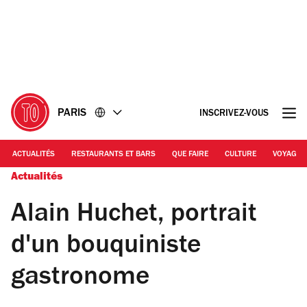
Accéder
Accéder
au
au
contenu
pied
de
page
PARIS
INSCRIVEZ-VOUS
ACTUALITÉS
RESTAURANTS ET BARS
QUE FAIRE
CULTURE
VOYAGE
Actualités
Alain Huchet, portrait
d'un bouquiniste
gastronome