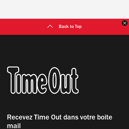
F
Back to Top
Recevez Time Out dans votre boite
mail